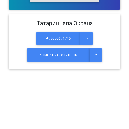
Татаринцева Оксана
+79050671746
TOGGLE DROPDOWN
НАПИСАТЬ СООБЩЕНИЕ
TOGGLE DROPDOW
Уважаемые посетители. Указанные цены не являются
публичной офертой (ст. 435 ГК РФ).
© 2026 ИП Евсюков Дмитрий Евгеньевич. Все права