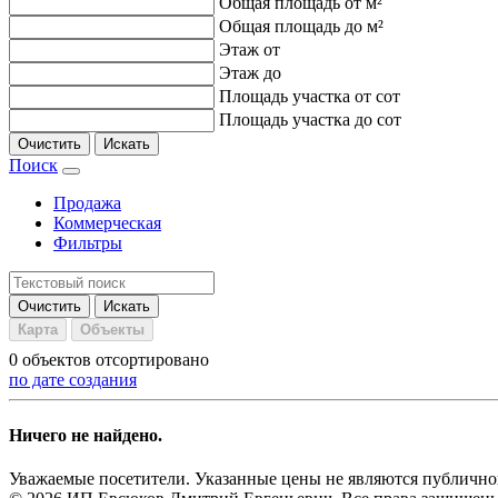
Общая площадь от
м²
Общая площадь до
м²
Этаж от
Этаж до
Площадь участка от
сот
Площадь участка до
сот
Поиск
Продажа
Коммерческая
Фильтры
Карта
Объекты
0 объектов отсортировано
по дате создания
Ничего не найдено.
Уважаемые посетители. Указанные цены не являются публичной